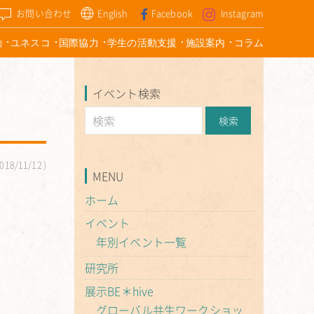
お問い合わせ
English
Facebook
Instagram
動
ユネスコ
国際協力
学生の活動支援
施設案内
コラム
イベント検索
018/11/12
MENU
ホーム
イベント
年別イベント一覧
研究所
展示BE＊hive
グローバル共生ワークショッ