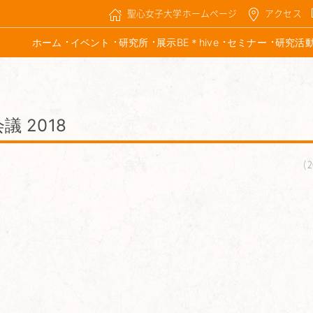
聖心女子大学ホームページ
アクセス
ホーム
イベント
研究所
展示BE＊hive
セミナー
研究活
議 2018
2