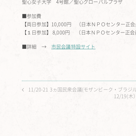
聖心女子大学 4号館／聖心グローバルプラザ
■参加費
【両日参加】10,000円 （日本ＮＰＯセンター正会員 
【１日参加】 8,000円 （日本ＮＰＯセンター正会員 
■詳細 →
市民会議特設サイト
11/20-21 3ヵ国民衆会議(モザンビーク・ブラ
12/19