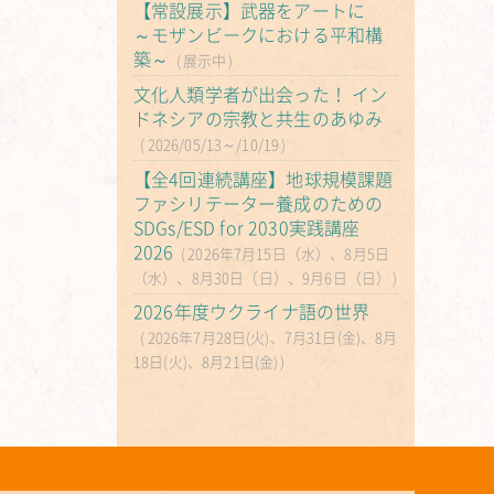
【常設展示】武器をアートに
～モザンビークにおける平和構
築～
展示中
文化人類学者が出会った！ イン
ドネシアの宗教と共生のあゆみ
2026/05/13～/10/19
【全4回連続講座】地球規模課題
ファシリテーター養成のための
SDGs/ESD for 2030実践講座
2026
2026年7月15日（水）、8月5日
（水）、8月30日（日）、9月6日（日）
2026年度ウクライナ語の世界
2026年7月28日(火)、7月31日(金)、8月
18日(火)、8月21日(金)