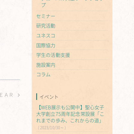
プ
セミナー
研究活動
ユネスコ
国際協力
学生の活動支援
施設案内
コラム
DＥＡＲ
イベント
【WEB展示も公開中】聖心女子
大学創立75周年記念常設展「こ
れまでの歩み、これからの道」
2023/10/30～