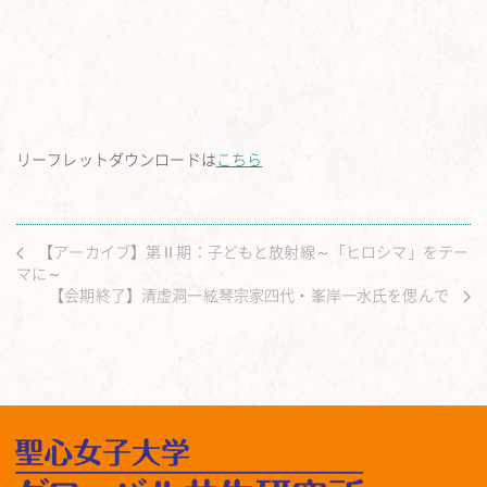
リーフレットダウンロードは
こちら
【アーカイブ】第Ⅱ期：子どもと放射線～「ヒロシマ」をテー
マに～
【会期終了】清虚洞一絃琴宗家四代・峯岸一水氏を偲んで