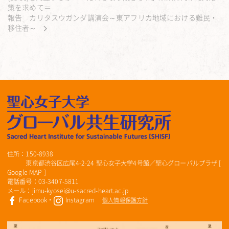
策を求めて＝
報告 カリタスウガンダ講演会～東アフリカ地域における難民・
移住者～
住所：150-8938
東京都渋谷区広尾4-2-24 聖心女子大学4号館／聖心グローバルプラザ [
Google MAP
]
電話番号：03-3407-5811
メール：jimu-kyosei@u-sacred-heart.ac.jp
Facebook
・
Instagram
個人情報保護方針