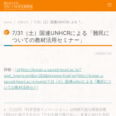
7/31（土）国連UNHCRによる「...
Home
お知らせ
7/31（土）国連UNHCRによる「難民に
ついての教材活用セミナー」
2018/07/20
詳細：
[:ja]http://kyosei.u-sacred-heart.ac.jp/?
post_type=event&p=1816&preview=true[:en]http://kyosei.u-
sacred-heart.ac.jp/event/7-31（火）国連unhcrによる「難民につ
いての教材活用セ/[:]
7/23(月)「科学技術イノベーション」は持続可能な開発目標
(SDGs)と両立するか＝「だれも取り残さない」未来に向けた対応