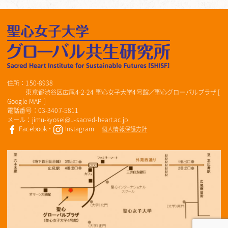
住所：150-8938
東京都渋谷区広尾4-2-24 聖心女子大学4号館／聖心グローバルプラザ [
Google MAP
]
電話番号：03-3407-5811
メール：jimu-kyosei@u-sacred-heart.ac.jp
Facebook
・
Instagram
個人情報保護方針