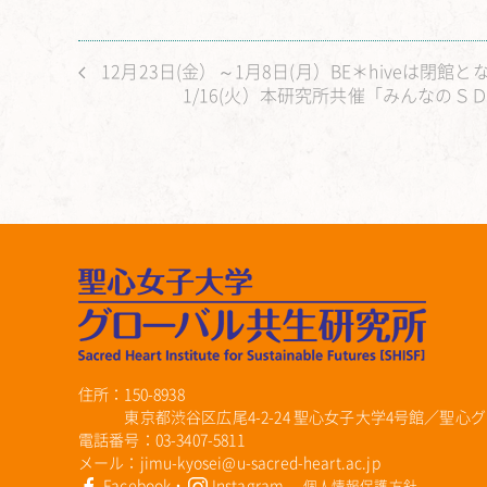
12月23日(金）～1月8日(月）BE＊hiveは閉館と
1/16(火）本研究所共催「みんなの
住所：150-8938
東京都渋谷区広尾4-2-24 聖心女子大学4号館／聖心グ
電話番号：03-3407-5811
メール：jimu-kyosei@u-sacred-heart.ac.jp
Facebook
・
Instagram
個人情報保護方針