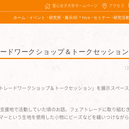
聖心女子大学ホームページ
アクセス
ホーム
イベント
研究所
展示BE＊hive
セミナー
研究活
トレードワークショップ＆トークセッショ
2
トレードワークショップ＆トークセッション」を展示スペース
員として支援地で活動していた頃のお話、フェアトレードに取り組む
マーという生地を使用した小物にビーズなどを縫いつけなが