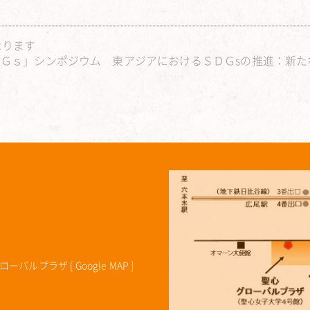
なります
ＳＤＧｓ」シンポジウム 東アジアにおけるＳＤＧsの推進：新
ローバルプラザ [
Google MAP
]