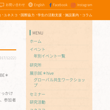
お問い合わせ
English
Facebook
Instagram
動
ユネスコ
国際協力
学生の活動支援
施設案内
コラム
MENU
ホーム
ン
イベント
年別イベント一覧
017/12/22
研究所
展示BE＊hive
BE＊
グローバル共生ワークショッ
プ
きっかけ
セミナー
ら、参加者
研究活動