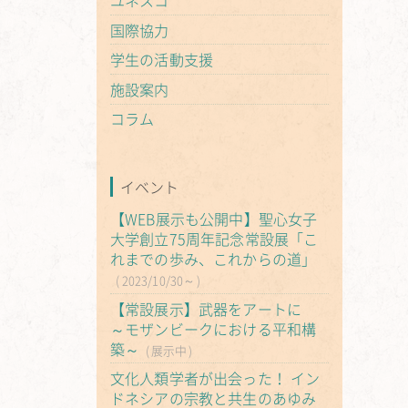
ユネスコ
国際協力
学生の活動支援
施設案内
コラム
イベント
【WEB展示も公開中】聖心女子
大学創立75周年記念常設展「こ
れまでの歩み、これからの道」
2023/10/30～
【常設展示】武器をアートに
～モザンビークにおける平和構
築～
展示中
文化人類学者が出会った！ イン
ドネシアの宗教と共生のあゆみ