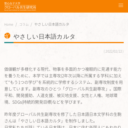
やさしい日本語カルタ
Home
コラム
やさしい日本語カルタ
2022/02/22
価値観が多様化する現代、物事を多面的かつ複眼的に見通す能力
を養うために、本学では主専攻(2年次以降に所属する学科)に加え
て“もう1つの学び”を系統的に学修するシステム、副専攻制度を用
意しています。副専攻のひとつ「グローバル共生副専攻」。国際
平和、開発援助、人道支援、被災地支援、女性と人権、地球環
境、SDGs(持続的開発目標)などを学びます。
昨年度グローバル共生副専攻を修了した日本語日本文学科の生駒
さんは「やさしい日本語カルタ」を制作しました。
日常私たちが話している日本語は、日本に住む外国人にもわかり