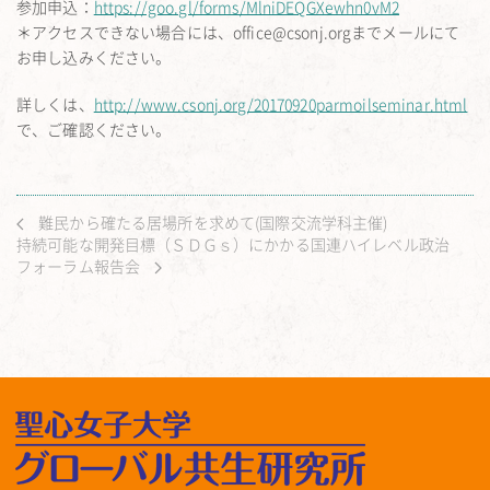
参加申込：
https://goo.gl/forms/MlniDEQGXewhn0vM2
＊アクセスできない場合には、office@csonj.orgまでメールにて
お申し込みください。
詳しくは、
http://www.csonj.org/20170920parmoilseminar.html
で、ご確認ください。
難民から確たる居場所を求めて(国際交流学科主催)
持続可能な開発目標（ＳＤＧｓ）にかかる国連ハイレベル政治
フォーラム報告会