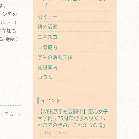
プ
す。
ーンをめ
セミナー
ル ・コ
研究活動
の参加も
ユネスコ
る機会に
国際協力
学生の活動支援
施設案内
コラム
イベント
【WEB展示も公開中】聖心女子
ォーラム
大学創立75周年記念常設展「こ
れまでの歩み、これからの道」
2023/10/30～