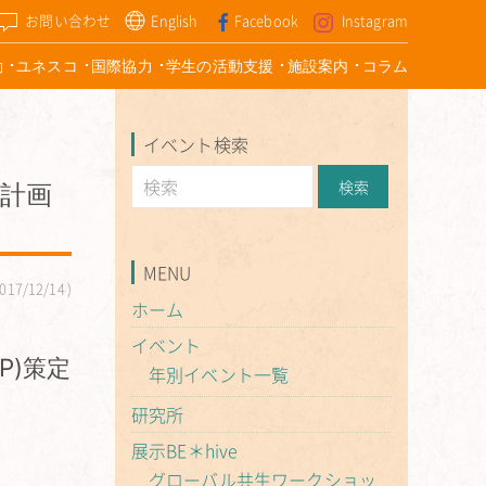
お問い合わせ
English
Facebook
Instagram
動
ユネスコ
国際協力
学生の活動支援
施設案内
コラム
イベント検索
計画
MENU
017/12/14
ホーム
イベント
P)策定
年別イベント一覧
研究所
展示BE＊hive
グローバル共生ワークショッ