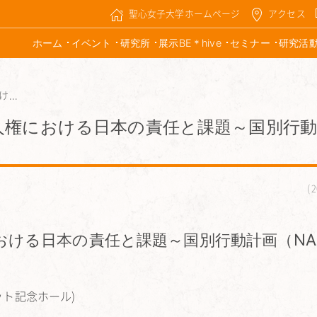
聖心女子大学ホームページ
アクセス
ホーム
イベント
研究所
展示BE＊hive
セミナー
研究活
..
人権における日本の責任と課題～国別行動
2
ける日本の責任と課題～国別行動計画（NA
ブリット記念ホール)