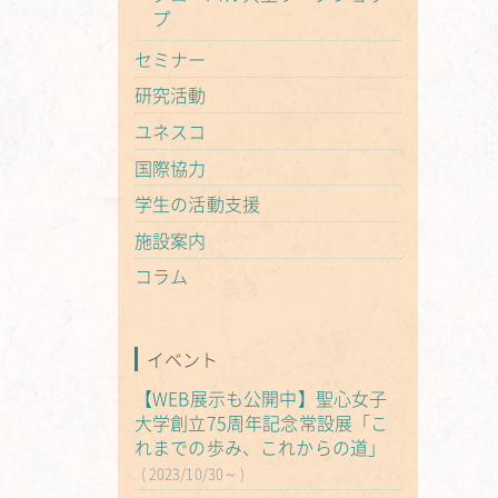
プ
セミナー
研究活動
ユネスコ
国際協力
学生の活動支援
施設案内
コラム
イベント
【WEB展示も公開中】聖心女子
大学創立75周年記念常設展「こ
れまでの歩み、これからの道」
2023/10/30～