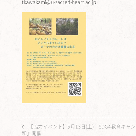
tkawakami@u-sacred-heart.ac.jp
【協力イベント】5月13日(土) SDG4教育キャ
和」開催！