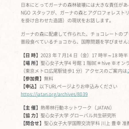
日本にとってガーナの森林破壊には大きな責任があ
NGO スタッフが、ガーナの森とアグロフォレストリー（農業：
を掛け合わせた造語）の現状をお話します。
ガーナの森に配慮して作られた、チョコレートのプレ
普段食べているチョコから、国際問題を学びません
【日 時】
2023 年 7 月14 日（金）17 時半～18 時
【場 所】
聖心女子大学4 号館 1 階BE＊hive ※オ
（東京メトロ広尾駅徒歩1 分）アクセスのご案内は
【参加費】
無料
【申込】
以下URLページよりお申込みください
https://jatan.org/archives/8039
【主 催】
熱帯林行動ネットワーク（JATAN）
【協 力】
聖心女子大学 グローバル共生研究所
【問合せ】
聖心女子大学国際交流学科 川上 豊幸 