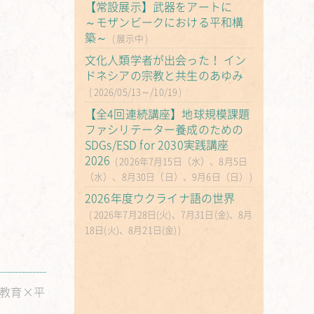
【常設展示】武器をアートに
～モザンビークにおける平和構
築～
展示中
文化人類学者が出会った！ イン
ドネシアの宗教と共生のあゆみ
2026/05/13～/10/19
【全4回連続講座】地球規模課題
ファシリテーター養成のための
SDGs/ESD for 2030実践講座
2026
2026年7月15日（水）、8月5日
（水）、8月30日（日）、9月6日（日）
2026年度ウクライナ語の世界
2026年7月28日(火)、7月31日(金)、8月
18日(火)、8月21日(金)
の教育×平