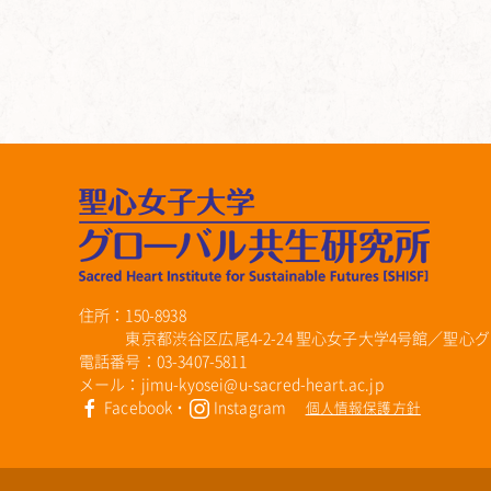
住所：150-8938
東京都渋谷区広尾4-2-24 聖心女子大学4号館／聖心グ
電話番号：03-3407-5811
メール：jimu-kyosei@u-sacred-heart.ac.jp
Facebook
・
Instagram
個人情報保護方針