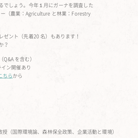
るでしょう。今年１月にガーナを調査した
Agriculture と林業：Forestry
ゼント（先着20 名）もあります！
か？
半（Q&A を含む）
ンライン開催あり
こちら
から
准教授（国際環境論、森林保全政策、企業活動と環境）