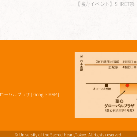
【協力イベント】SHRET祭 
ローバルプラザ [
Google MAP
]
© University of the Sacred Heart,Tokyo. All rights reserved.