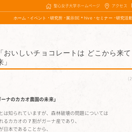
聖心女子大学ホームページ
アクセス
ホーム
イベント
研究所
展示BE＊hive
セミナー
研究活
)「おいしいチョコレートは どこから来
来」
2
ガーナのカカオ農園の未来」
とは知られていますが、森林破壊の問題については
れるカカオの７割がガーナ産であり、
が日本であることから、