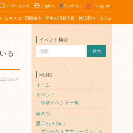
お問い合わせ
English
Facebook
Instagram
動
ユネスコ
国際協力
学生の活動支援
施設案内
コラム
イベント検索
ている
MENU
023/05/24
ホーム
イベント
年別イベント一覧
研究所
展示BE＊hive
グローバル共生ワークショッ