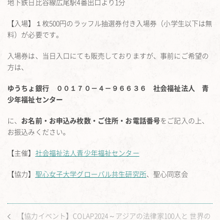
地下鉄日比谷線広尾駅4番出口より1分
【入場】１枚500円のラッフル抽選券付き入場券（小学生以下は無
料）が必要です。
入場券は、当日入口にても販売しておりますが、事前にご希望の
方は、
ゆうちょ銀行 ００１７０－４－９６６３６ 社会福祉法人 青
少年福祉センター
に、
お名前・お申込み枚数・ご住所・お電話番号
をご記入の上、
お振込みください。
【主催】
社会福祉法人青少年福祉センター
【協力】
聖心女子大学グローバル共生研究所
、聖心同窓会
【協力イベント】COLAP2024～アジアの法律家100人と 世界の