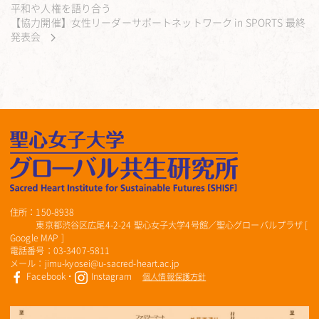
平和や人権を語り合う
【協力開催】女性リーダーサポートネットワーク in SPORTS 最終
発表会
住所：150-8938
東京都渋谷区広尾4-2-24 聖心女子大学4号館／聖心グローバルプラザ [
Google MAP
]
電話番号：03-3407-5811
メール：jimu-kyosei@u-sacred-heart.ac.jp
Facebook
・
Instagram
個人情報保護方針