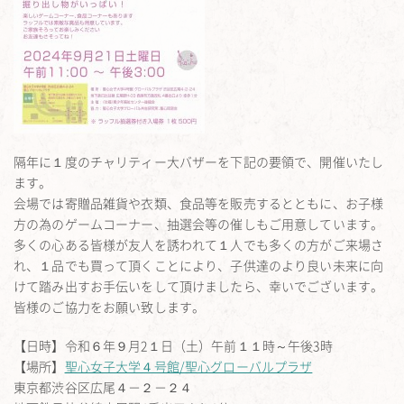
隔年に１度のチャリティー大バザーを下記の要領で、開催いたし
ます。
会場では寄贈品雑貨や衣類、食品等を販売するとともに、お子様
方の為のゲームコーナー、抽選会等の催しもご用意しています。
多くの心ある皆様が友人を誘われて１人でも多くの方がご来場さ
れ、１品でも買って頂くことにより、子供達のより良い未来に向
けて踏み出すお手伝いをして頂けましたら、幸いでございます。
皆様のご協力をお願い致します。
【日時】令和６年９月2１日（土）午前１１時～午後3時
【場所】
聖心女子大学４号館/聖心グローバルプラザ
東京都渋谷区広尾４－２－２４