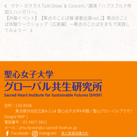
マテ・カマラス Talk Show ＆ Concert／講演「ハプスブルク帝
国とハンガリー」
【共催イベント】【萃点のことば展 連動企画 vol.2】萃点のこと
ば体験ワークショップ［広尾編］ー萃点のことばをまちで実践し
てみようー
住所：150-8938
東京都渋谷区広尾4-2-24 聖心女子大学4号館／聖心グローバルプラザ [
Google MAP
]
電話番号：03-3407-5811
メール：jimu-kyosei@u-sacred-heart.ac.jp
Facebook
・
Instagram
個人情報保護方針