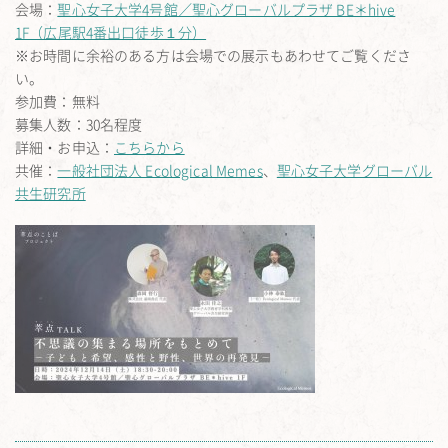
会場：
聖心女子大学4号館／聖心グローバルプラザ BE＊hive
1F（広尾駅4番出口徒歩１分）
※お時間に余裕のある方は会場での展示もあわせてご覧くださ
い。
参加費：無料
募集人数：30名程度
詳細・お申込：
こちらから
共催：
一般社団法人 Ecological Memes
、
聖心女子大学グローバル
共生研究所