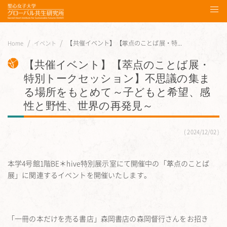
【共催イベント】【萃点のことば展・特...
Home
イベント
【共催イベント】【萃点のことば展・
特別トークセッション】不思議の集ま
る場所をもとめて～子どもと希望、感
性と野性、世界の再発見～
2024/12/02
本学4号館1階BE＊hive特別展示室にて開催中の「萃点のことば
展」に関連するイベントを開催いたします。
「一冊の本だけを売る書店」森岡書店の森岡督行さんをお招き