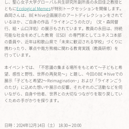
し、聖心女子大学グローバル共生研究所副所長の永田佳之教授と
ともに
Ecological Memes
が特別トークセッションを開催します。
森岡さんは、BE＊hive企画展示のアートディレクションをされて
いるほか、ご自身の作品「ライオンごうのたび」（文・森岡督
行、絵・山口洋佑）の展示もされています。教員の永田は、持続
可能な社会をめざした教育（ESD）の専門家としてユネスコ本部
の委員や、近年は和歌山県で「未来に歓迎される学校」づくりに
携わったり、萃点や南方熊楠に関わる教育実践（教員研修）を
行っています。
本イベントでは、「不思議の集まる場所をもとめて〜子どもと希
望、感性と野性、世界の再発見〜」と題し、今回のBE＊hiveでの
展示「子どもと希望2〜Reimagination~」および「ライオンごう
のたび」に込めた想いや展示の反響、それぞれのご活動などを伺
いながら、自身や他者、世界との大切なつながりを取り戻してい
くための手がかりを探ります。
日時：2024年12月14日（土） 18:30～20:00