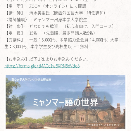
【場 所】 ZOOM（オンライン）にて開講
【講 師】 清水美里氏（関西外国語大学 特任講師）
〈講師補助〉 ミャンマー出身本学大学院生
【対 象】 どなたでも歓迎 （初心者向け、入門コース）
【定 員】 15名 （先着順、最少開講人数5名）
【受講料】 一般：5,000円、本学協力会会員：4,000円、大学
生：3,000円、本学学生及び高校生以下：無料
【お申込み】以下URLよりお申込みください。
https://forms.gle/tMAGc1w5XRN5dVde8