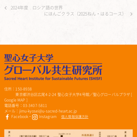
2024年度 ロシア語の世界
にほんごクラス（2025ねん・はるコース）
住所：150-8938
東京都渋谷区広尾4-2-24 聖心女子大学4号館／聖心グローバルプラザ [
Google MAP
]
電話番号：03-3407-5811
メール：jimu-kyosei@u-sacred-heart.ac.jp
Facebook
・
Instagram
個人情報保護方針