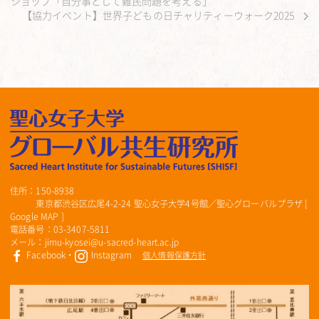
ショップ「自分事として難民問題を考える」
【協力イベント】世界子どもの日チャリティーウォーク2025
住所：150-8938
東京都渋谷区広尾4-2-24 聖心女子大学4号館／聖心グローバルプラザ [
Google MAP
]
電話番号：03-3407-5811
メール：jimu-kyosei@u-sacred-heart.ac.jp
Facebook
・
Instagram
個人情報保護方針