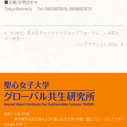
■主催/お問合わせ
Tokyo Boimela Tel: 08033870555, 09088937676
9/14(土）第３回チャリティーショップフォーラム ～共感か
ら一歩先へ～
バングラデシュとSDGs
住所：150-8938
東京都渋谷区広尾4-2-24 聖心女子大学4号館／聖心グローバルプラザ [
Google MAP
]