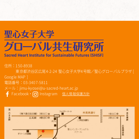
住所：150-8938
東京都渋谷区広尾4-2-24 聖心女子大学4号館／聖心グローバルプラザ [
Google MAP
]
電話番号：03-3407-5811
メール：jimu-kyosei@u-sacred-heart.ac.jp
Facebook
・
Instagram
個人情報保護方針