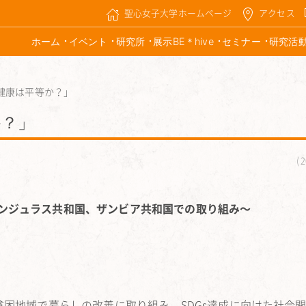
聖心女子大学ホームページ
アクセス
ホーム
イベント
研究所
展示BE＊hive
セミナー
研究活
健康は平等か？」
か？」
2
ンジュラス共和国、ザンビア共和国での取り組み〜
貧困地域で暮らしの改善に取り組み、
SDGs達成に向けた社会