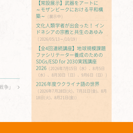
【常設展示】武器をアートに
～モザンビークにおける平和構
築～
展示中
文化人類学者が出会った！ イン
ドネシアの宗教と共生のあゆみ
2026/05/13～/10/19
【全4回連続講座】地球規模課題
ファシリテーター養成のための
SDGs/ESD for 2030実践講座
2026
2026年7月15日（水）、8月5日
（水）、8月30日（日）、9月6日（日）
2026年度ウクライナ語の世界
戦争」
2026年7月28日(火)、7月31日(金)、8月
18日(火)、8月21日(金)