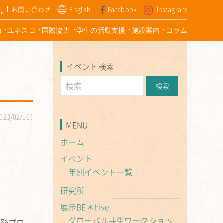
お問い合わせ
English
Facebook
Instagram
動
ユネスコ
国際協力
学生の活動支援
施設案内
コラム
イベント検索
023/02/10
MENU
ホーム
イベント
年別イベント一覧
研究所
展示BE＊hive
グローバル共生ワークショッ
開発プロ