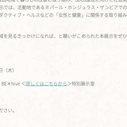
展示では、活動地であるネパール・
ホンジュラス・ザンビアで
ダクティブ・ヘルスなどの「
女性と健康」に関係する取り組
域を見るきっかけになれば、
と願いがこめられた本展示をぜ
7日（木）
＊hive ＜
詳しくはこちらから
＞特別展示室
）
ださい。