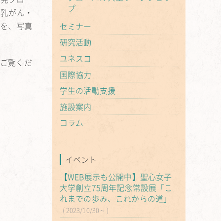
プ
の乳がん・
みを、
写真
セミナー
研究活動
ユネスコ
ひご覧くだ
国際協力
学生の活動支援
施設案内
コラム
イベント
【WEB展示も公開中】聖心女子
大学創立75周年記念常設展「こ
れまでの歩み、これからの道」
2023/10/30～