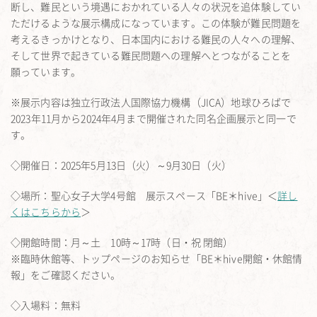
断し、難民という境遇におかれている人々の状況を追体験してい
ただけるような展示構成になっています。この体験が難
民問題を
考えるきっかけとなり、日本国内における難民の人々への理解、
そして世界で起きている難民問題への理解へとつながることを
願っています。
※展示内容は独立行政法人国際協力機構（JICA）地球ひろばで
2023年11月から2024年4月まで開催された同名企画展示と同一で
す。
◇開催日：2025年5月13日（火）～9月30日（火）
◇場所：聖心女子大学4号館 展示スペース「BE＊hive」＜
詳し
くはこちらから
＞
◇開館時間：月～土 10時～17時（日・祝 閉館）
※臨時休館等、トップページのお知らせ「BE＊hive開館・休館情
報」をご確認ください。
◇入場料：無料