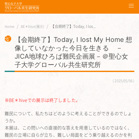
【会期終了】Today, I los...
Home
BE＊hive(展示)
【会期終了】Today, I lost My Home 想
像していなかった今日を生きる －
JICA地球ひろば難民企画展－＠聖心女
子大学グローバル共生研究所
2025/05/06
※BE＊hiveでの展示は終了しました。
難民について、私たちはどのように考えることができるのでしょ
うか。
本展は、この問いへの直接的な答えを用意しているのではなく、
難民の立場に自らが立ち、難しい局面をどう乗り越えるの
かを判