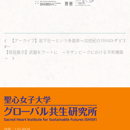
【アーカイブ】岩下壮一という多面体〜20世紀のﾌﾗﾝｼｽｺ･ｻﾞﾋﾞｴ
ﾙ〜
【常設展示】武器をアートに ～モザンビークにおける平和構築
～
住所：150-8938