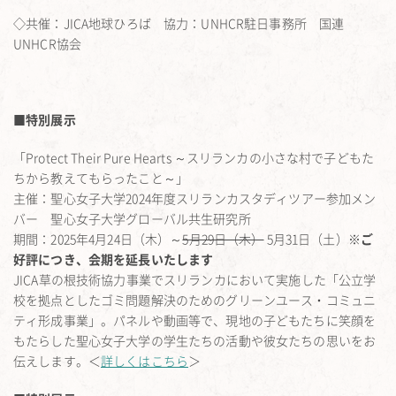
◇共催：JICA地球ひろば 協力：UNHCR駐日事務所 国連
UNHCR協会
■特別展示
「Protect Their Pure Hearts ～スリランカの小さな村で子どもた
ちから教えてもらったこと～」
主催：聖心女子大学2024年度スリランカスタディツアー参加メン
バー 聖心女子大学グローバル共生研究所
期間：2025年4月24日（木）～
5月29日（木）
5月31日（土）
※ご
好評につき、会期を延長いたします
JICA草の根技術協力事業でスリランカにおいて実施した「公立学
校を拠点としたゴミ問題解決のためのグリーンユース・コミュニ
ティ形成事業」。パネルや動画等で、現地の子どもたちに笑顔を
もたらした聖心女子大学の学生たちの活動や彼女たちの思いをお
伝えします。＜
詳しくはこちら
＞