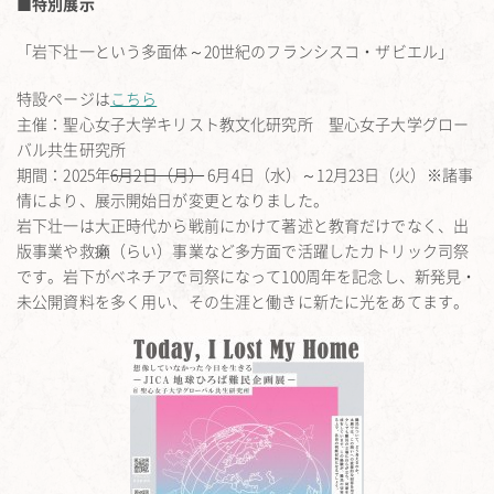
■特別展示
「岩下壮一という多面体～20世紀のフランシスコ・ザビエル」
特設ページは
こちら
主催：聖心女子大学キリスト教文化研究所 聖心女子大学グロー
バル共生研究所
期間：2025年
6月2日（月）
6月4日（水）～12月23日（火）※諸事
情により、展示開始日が変更となりました。
岩下壮一は大正時代から戦前にかけて著述と教育だけでなく、出
版事業や救癩（らい）事業など多方面で活躍したカトリック司祭
です。岩下がベネチアで司祭になって
100
周年を記念し、
新発見・
未公開資料を多く用い、
その生涯と働きに新たに光をあてます。