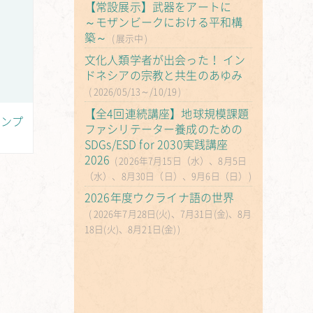
【常設展示】武器をアートに
～モザンビークにおける平和構
築～
展示中
文化人類学者が出会った！ イン
ドネシアの宗教と共生のあゆみ
2026/05/13～/10/19
【全4回連続講座】地球規模課題
ャンプ
ファシリテーター養成のための
SDGs/ESD for 2030実践講座
2026
2026年7月15日（水）、8月5日
（水）、8月30日（日）、9月6日（日）
2026年度ウクライナ語の世界
2026年7月28日(火)、7月31日(金)、8月
18日(火)、8月21日(金)