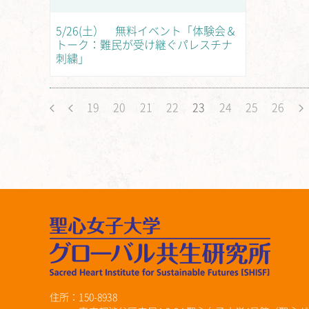
5/26(土） 無料イベント「体験会＆
トーク：難民が受け継ぐパレスチナ
刺繍」
19
20
21
22
23
24
25
26
住所：150-8938