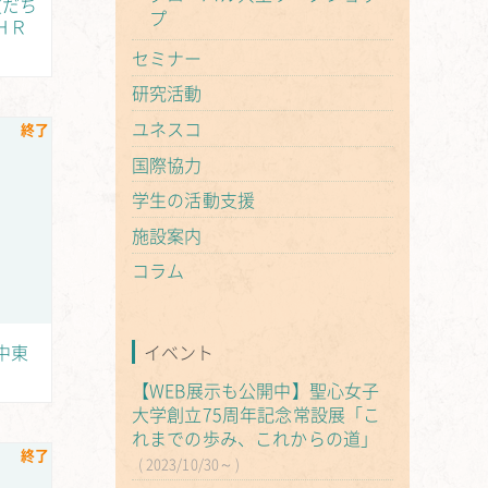
の友だち
プ
ＨＲ
セミナー
研究活動
ユネスコ
終了
国際協力
学生の活動支援
施設案内
コラム
中東
イベント
【WEB展示も公開中】聖心女子
大学創立75周年記念常設展「こ
れまでの歩み、これからの道」
終了
2023/10/30～