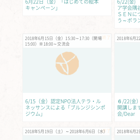
6月22日（金）「はじめての絵本
6/22(金
キャンペーン」
ア学会隅
ＳＥＮに
う～ボラ
終了
2018年6月15日（金）15:30～17:30（開場
2018年6月
15:00）※18:00～交流会
6/15（金）認定NPO法人テラ・ル
６/22(
ネッサンスによる「ブルンジシンポ
開講しま
ジウム」
会/Dear
終了
2018年5月19日（土）～2018年6月6日（水）
2018年6月2