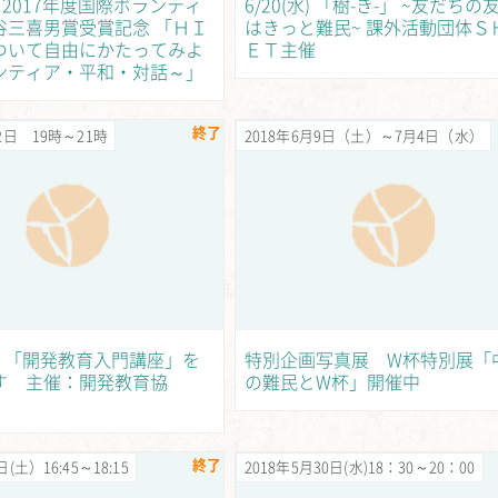
) 2017年度国際ボランティ
6/20(水) 「樹-き-」 ~友だち
谷三喜男賞受賞記念 「ＨＩ
はきっと難民~ 課外活動団体Ｓ
ついて自由にかたってみよ
ＥＴ主催
ンティア・平和・対話～」
終了
22日 19時～21時
2018年6月9日（土）～7月4日（水）
金）「開発教育入門講座」を
特別企画写真展 W杯特別展「
す 主催：開発教育協
の難民とW杯」開催中
終了
日(土）16:45～18:15
2018年5月30日(水)18：30～20：00