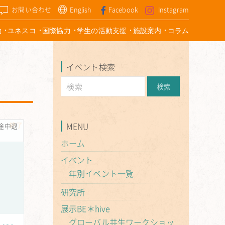
お問い合わせ
English
Facebook
Instagram
動
ユネスコ
国際協力
学生の活動支援
施設案内
コラム
イベント検索
終了
MENU
 (途中退
ホーム
イベント
年別イベント一覧
研究所
展示BE＊hive
グローバル共生ワークショッ