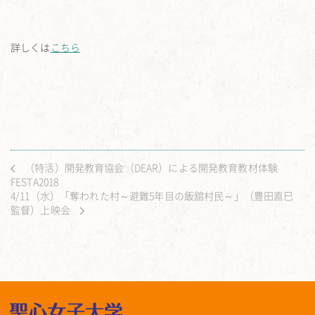
詳しくは
こちら
（特活）開発教育協会（DEAR）による開発教育教材体験
FESTA2018
4/11（水）「奪われた村～避難5年目の飯舘村民～」（豊田直巳
監督）上映会