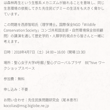
は森林再生という生態系メカニズムが崩れることを意味し、同じ
生息環境の依拠してきた先住民ピグミーの生活をも大きく脅かし
ています。
この問題を西原智昭氏（理学博士。国際保全NGO「Wildlife
Conservation Society」コンゴ共和国支部・自然環境保全技術顧
問）の講演を通して歴史学的・人類学的視点から皆さんと一緒に
考えます。
日時：2018年4月7日（土）14:00～16:00（開場 13:30）
場所：聖心女子大学4号館 / 聖心グローバルプラザ BE*hive ワー
クショップスペース
参加費：無料
申し込み：不要
お問い合わせ：先住民族問題研究会（尾本恵市）
kocolias@msg.biglobe.ne.jp