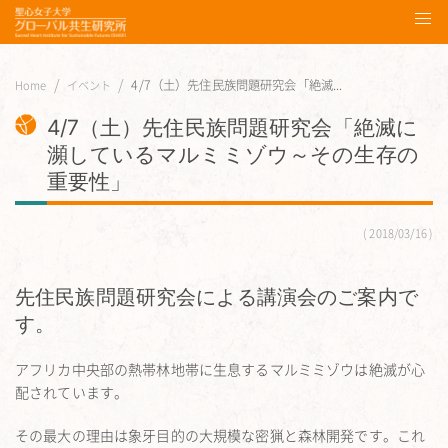
4/7（土）先住民族問題研究会「絶滅...
Home
イベント
4/7（土）先住民族問題研究会「絶滅に
瀕しているマルミミゾウ～その生存の
重要性」
2018/03/16
先住民族問題研究会による講演会のご案内で
す。
アフリカ中央部の熱帯林地帯に生息するマルミミゾウは絶滅が心
配されています。
その最大の理由は象牙目的の大規模な密猟と森林開発です。これ