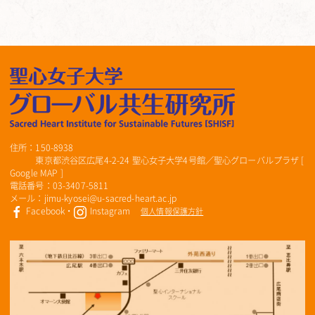
住所：150-8938
東京都渋谷区広尾4-2-24 聖心女子大学4号館／聖心グローバルプラザ [
Google MAP
]
電話番号：03-3407-5811
メール：jimu-kyosei@u-sacred-heart.ac.jp
Facebook
・
Instagram
個人情報保護方針