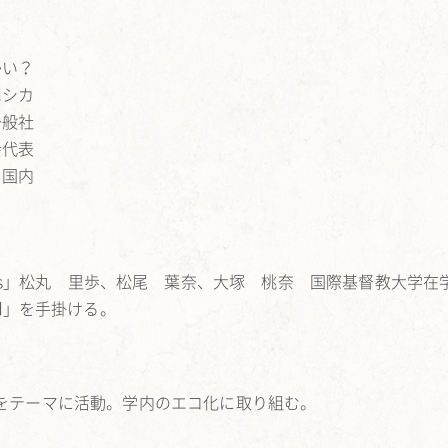
かい？
エシカ
一般社
会代表
コ国内
ng Distances」松丸 里歩、松尾 葉奈、大塚 桃奈 国際基督教大学
 World」を手掛ける。
可能性をテーマに活動。学内のエコ化に取り組む。