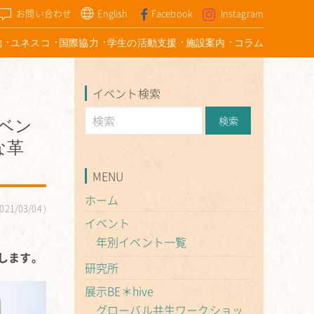
お問い合わせ
English
Facebook
Instagram
動
ユネスコ
国際協力
学生の活動支援
施設案内
コラム
イベント検索
イベン
な革
MENU
ホーム
021/03/04
イベント
年別イベント一覧
催します。
研究所
展示BE＊hive
グローバル共生ワークショッ