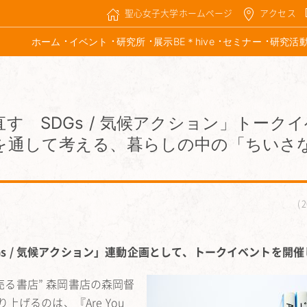
聖心女子大学ホームページ
アクセス
ホーム
イベント
研究所
展示BE＊hive
セミナー
研究活
直す SDGs / 気候アクション」トーク
ady?』を通して考える、暮らしの中の「ちいさ
2
DGs / 気候アクション」連動企画として、トークイベントを開
売る書店” 森岡書店の森岡督
げるのは、『Are You