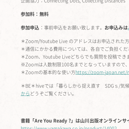
企画協力：Connecting Dots, Collecting Distances
参加料：無料
参加申込
：事前申込をお願い致します。
お申込みは
＊Zoom/Youtube Live のアドレスはお申込さ
＊通信にかかる費用については、各自でご負担くだ
＊Zoom、Youtube Liveどちらでも質問を投
※Zoomは人数制限100名までとなっていますので
＊Zoomの基本的な使い方
https://zoom-japan.net
＊BE＊hiveでは「暮らしから捉え直す SDGｓ
から
どうぞご覧ください。
書籍「Are You Ready ?」は山川出版オンライ
https://www.yamakawa.co.jp/product/14002