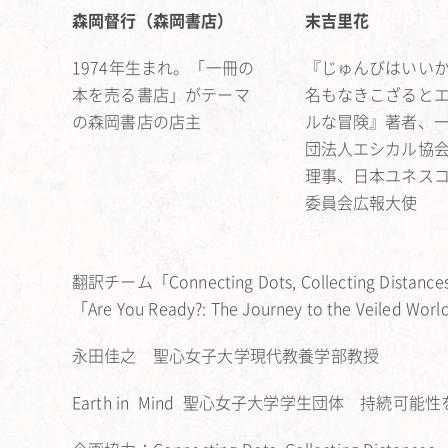
森岡督行（森岡書店）
末吉里花
1974年生まれ。「一冊の
『じゅんびはいい
本を売る書店」がテーマ
名もなきこざると
の森岡書店の店主
ルな冒険』著者、
団法人エシカル協
理事、日本ユネス
委員会広報大使
翻訳チーム「Connecting Dots, Collecti
「Are You Ready?: The Journey to the Veiled
永田佳之 聖心女子大学現代教養学部教授
Earth in Mind 聖心女子大学学生団体 持続