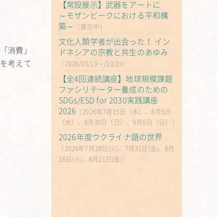
【常設展示】武器をアートに
～モザンビークにおける平和構
築～
展示中
文化人類学者が出会った！ イン
て「消費」
ドネシアの宗教と共生のあゆみ
みを考えて
2026/05/13～/10/19
【全4回連続講座】地球規模課題
ファシリテーター養成のための
SDGs/ESD for 2030実践講座
2026
2026年7月15日（水）、8月5日
（水）、8月30日（日）、9月6日（日）
2026年度ウクライナ語の世界
2026年7月28日(火)、7月31日(金)、8月
18日(火)、8月21日(金)