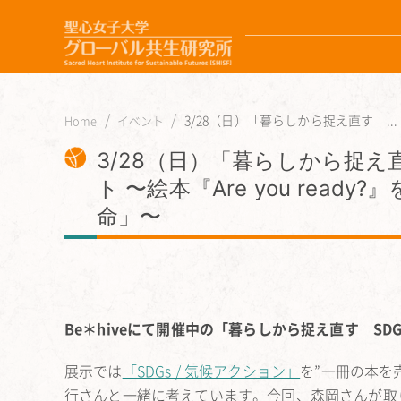
3/28（日）「暮らしから捉え直す ...
Home
イベント
3/28（日）「暮らしから捉え
ト 〜絵本『Are you re
命」〜
Be＊hiveにて開催中の「暮らしから捉え直す S
展示では
「SDGs / 気候アクション」
を”一冊の本を
行さんと一緒に考えています。今回、森岡さんが取り上