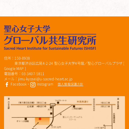
住所：150-8938
東京都渋谷区広尾4-2-24 聖心女子大学4号館／聖心グローバルプラザ [
Google MAP
]
電話番号：03-3407-5811
メール：jimu-kyosei@u-sacred-heart.ac.jp
Facebook
・
Instagram
個人情報保護方針