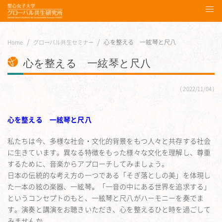
心を整える 一絃琴と尺八
Home
グローバル共生セミナー
心を整える 一絃琴と尺八
2022/11/04
心を整える 一絃琴と尺八
私たちは今、多様な社会・文化的背景をもつ人々と共存する社会
に生きています。異なる特徴をもった様々な文化を理解し、尊重
するために、音楽からアプローチしてみましょう。
日本の伝統的な考え方の一つである「そぎ落としの美」を体現し
た一本の絃の楽器、一絃琴。「一音の中にある世界を追求する」
というコンセプトのもと、一絃琴と尺八がハーモニーを奏でま
す。演奏と講演をお聴きいただき、心を整えるひと時を過ごして
みませんか。