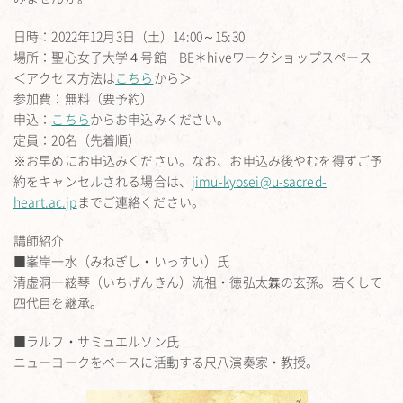
日時：2022年12月3日（土）14:00～15:30
場所：聖心女子大学４号館 BE＊hiveワークショップスペース
＜アクセス方法は
こちら
から＞
参加費：無料（要予約）
申込：
こちら
からお申込みください。
定員：20名（先着順）
※お早めにお申込みください。なお、お申込み後やむを得ずご予
約をキャンセルされる場合は、
jimu-kyosei@u-sacred-
heart.ac.jp
までご連絡ください。
講師紹介
■峯岸一水（みねぎし・いっすい）氏
清虚洞一絃琴（いちげんきん）流祖・徳弘太橆の玄孫。若くして
四代目を継承。
■ラルフ・サミュエルソン氏
ニューヨークをベースに活動する尺八演奏家・教授。