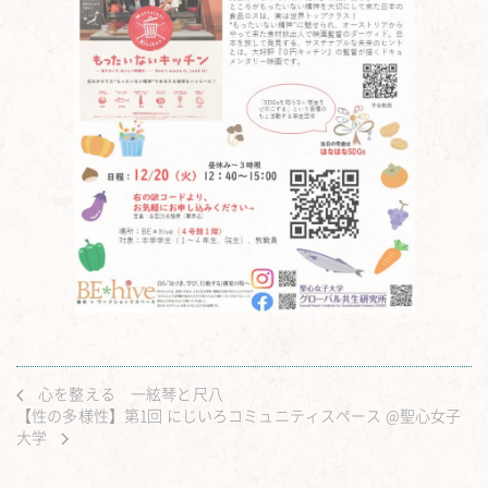
心を整える 一絃琴と尺八
【性の多様性】第1回 にじいろコミュニティスペース @聖心女子
大学