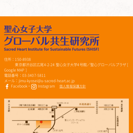
住所：150-8938
東京都渋谷区広尾4-2-24 聖心女子大学4号館／聖心グローバルプラザ [
Google MAP
]
電話番号：03-3407-5811
メール：jimu-kyosei@u-sacred-heart.ac.jp
Facebook
・
Instagram
個人情報保護方針