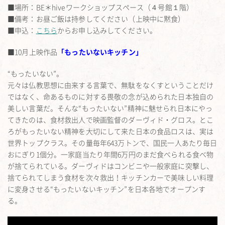
■場所：BE＊hiveワークショップスペース（４号館１階）
■備考：お昼ご飯は持参してください（上映中に黙食）
■申込：
こちら
からお申し込みしてください。
■10月上映作品
「もったいないキッチン」
“もったいない”。
元々は仏教思想に由来する言葉で、無駄をなくすということだけ
ではなく、命あるものに対する畏敬の念が込められた日本独自の
美しい言葉だ。そんな“もったいない”精神に魅せられ日本にやっ
てきたのは、食材救出人で映画監督のダーヴィド・グロス。とこ
ろがもったいない精神を大切にして来た日本の食品ロスは、実は
世界トップクラス。その量毎年643万トンで、国民一人あたり毎日
おにぎり1個分。一家庭当たり年間6万円のまだ食べられる食べ物
が捨てられている。ダーヴィドはコンビニや一般家庭に突撃し、
捨てられてしまう食材を次々救出！キッチンカーで美味しい料理
に変身させる“もったいないキッチン”を日本各地でオープンす
る。