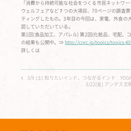
「消費から持続可能な社会をつくる市民ネットワーク
ウェルフェアなど７つの大項目、70ページの調査
ティングしたもの。3年目の今回は、家電、外食の
認していただいている。
第1回(食品加工、アパレル) 第2回(化粧品、宅配、
の結果も公開中。⇒
http://cnrc.jp/topics/topics-4
詳しくは
3/9 (土) 知りたいインド、つながるインド Y
3/22(金) アン