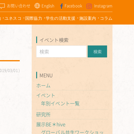
お問い合わせ
English
Facebook
Instagram
動
ユネスコ
国際協力
学生の活動支援
施設案内
コラム
イベント検索
019/03/01
MENU
ホーム
イベント
年別イベント一覧
研究所
展示BE＊hive
グローバル共生ワークショッ