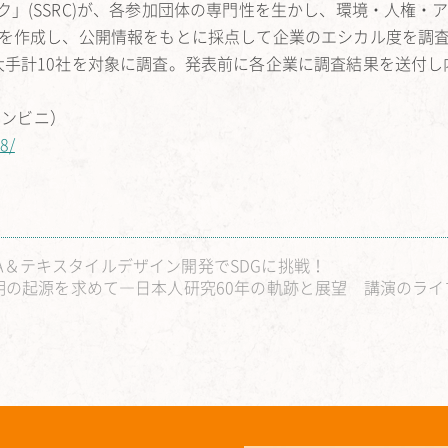
」(SSRC)が、各参加団体の専門性を生かし、環境・人権・
票を作成し、公開情報をもとに採点して企業のエシカル度を調
大手計10社を対象に調査。発表前に各企業に調査結果を送付し
コンビニ）
08/
OGA＆テキスタイルデザイン開発でSDGに挑戦！
デス文明の起源を求めて―日本人研究60年の軌跡と展望 講演のラ