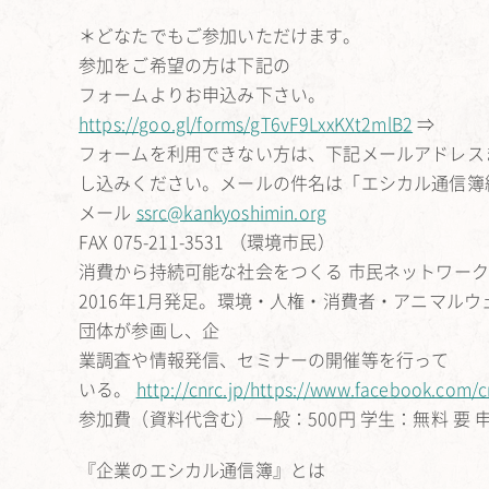
＊どなたでもご参加いただけます。
参加をご希望の方は下記の
フォームよりお申込み下さい。
https://goo.gl/forms/gT6vF9LxxKXt2mlB2
⇒
フォームを利用できない方は、下記メールアドレスま
し込みください。メールの件名は「エシカル通信簿
メール
ssrc@kankyoshimin.org
FAX 075-211-3531 （環境市民）
消費から持続可能な社会をつくる 市民ネットワーク（
2016年1月発足。環境・人権・消費者・アニマル
団体が参画し、企
業調査や情報発信、セミナーの開催等を行って
いる。
http://cnrc.jp/https://www.facebook.com/c
参加費（資料代含む）一般：500円 学生：無料 要 
『企業のエシカル通信簿』とは