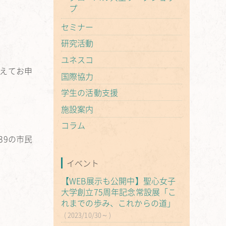
プ
セミナー
研究活動
ユネスコ
添えてお申
国際協力
学生の活動支援
施設案内
コラム
39の市民
イベント
【WEB展示も公開中】聖心女子
大学創立75周年記念常設展「こ
れまでの歩み、これからの道」
2023/10/30～