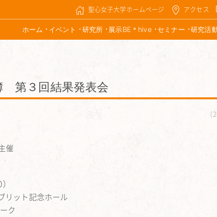
聖心女子大学ホームページ
アクセス
ホーム
イベント
研究所
展示BE＊hive
セミナー
研究活
信簿 第３回結果発表会
2
主催
0）
 ブリット記念ホール
ワーク