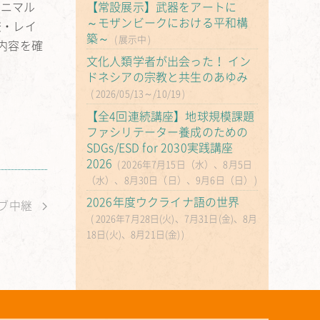
アニマル
【常設展示】武器をアートに
～モザンビークにおける平和構
査・レイ
築～
展示中
内容を確
文化人類学者が出会った！ イン
ドネシアの宗教と共生のあゆみ
2026/05/13～/10/19
【全4回連続講座】地球規模課題
ファシリテーター養成のための
SDGs/ESD for 2030実践講座
2026
2026年7月15日（水）、8月5日
（水）、8月30日（日）、9月6日（日）
2026年度ウクライナ語の世界
イブ中継
2026年7月28日(火)、7月31日(金)、8月
18日(火)、8月21日(金)