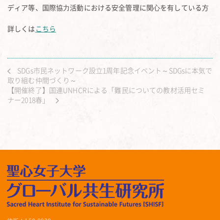
ディア等、国際協⼒活動における安全管理に関⼼を有している方
詳しくは
こちら
SDGs市民ネットワーク設立1周年記念イベント～SDGsに本気で
取り組む仲間づくり～
【開催終了】国連UNHCRによる「難民についての教材活用セミ
ナー2018春」