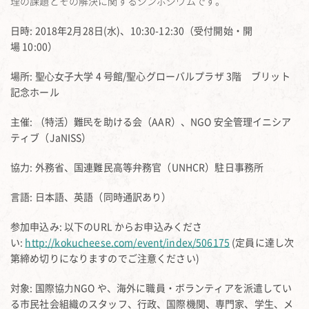
理の課題とその解決に関するシンポジウムです。
日時: 2018年2月28日(水)、10:30-12:30（受付開始・開
場 10:00）
場所: 聖⼼女子大学 4 号館/聖心グローバルプラザ 3階 ブリット
記念ホール
主催: （特活）難⺠を助ける会（AAR）、NGO 安全管理イニシア
ティブ（JaNISS）
協力: 外務省、国連難民高等弁務官（UNHCR）駐日事務所
言語: 日本語、英語（同時通訳あり）
参加申込み: 以下のURL からお申込みくださ
い:
http://kokucheese.com/event/index/506175
(定員に達し次
第締め切りになりますのでご注意ください)
対象: 国際協⼒NGO や、海外に職員・ボランティアを派遣してい
る市民社会組織のスタッフ、行政、国際機関、専門家、学生、メ